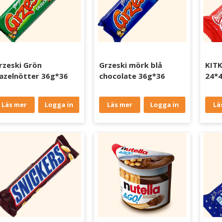
rzeski Grön
Grzeski mörk blå
KITK
azelnötter 36g*36
chocolate 36g*36
24*
Läs mer
Logga in
Läs mer
Logga in
Lä