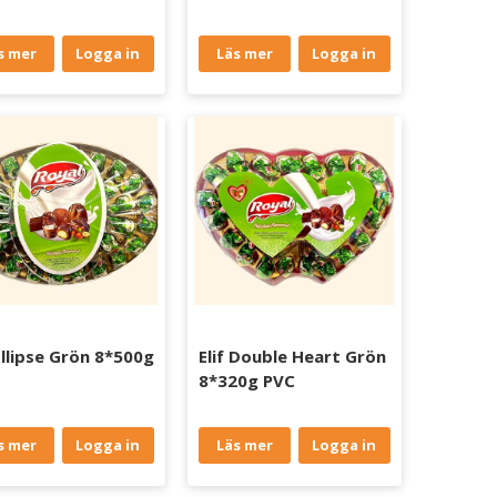
s mer
Logga in
Läs mer
Logga in
 Ellipse Grön 8*500g
Elif Double Heart Grön
8*320g PVC
s mer
Logga in
Läs mer
Logga in