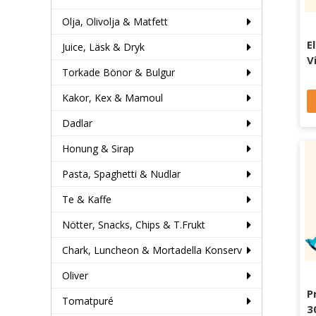
Olja, Olivolja & Matfett
E
Juice, Läsk & Dryk
V
Torkade Bönor & Bulgur
Kakor, Kex & Mamoul
Dadlar
Honung & Sirap
Pasta, Spaghetti & Nudlar
Te & Kaffe
Nötter, Snacks, Chips & T.Frukt
Chark, Luncheon & Mortadella Konserv
Oliver
P
Tomatpuré
3