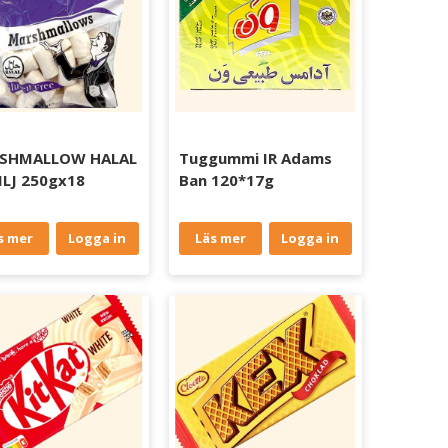
SHMALLOW HALAL
Tuggummi IR Adams
LJ 250gx18
Ban 120*17g
s mer
Logga in
Läs mer
Logga in