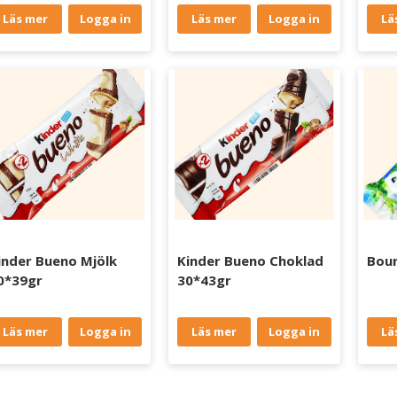
Läs mer
Logga in
Läs mer
Logga in
Lä
inder Bueno Mjölk
Kinder Bueno Choklad
Boun
0*39gr
30*43gr
Läs mer
Logga in
Läs mer
Logga in
Lä