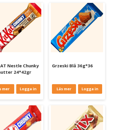
AT Nestle Chunky
Grzeski Blå 36g*36
utter 24*42gr
s mer
Logga in
Läs mer
Logga in