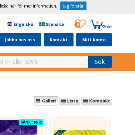
licka här för mer information
.
Jag förstår
0
Engelska
Svenska
0
Jobba hos oss
Kontakt
Mitt konto
Sök
Galleri
Lista
Kompakt
SÄNKT PRIS