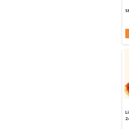
S
L
2