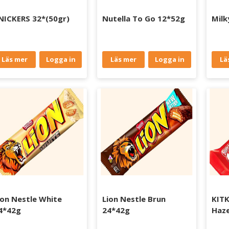
NICKERS 32*(50gr)
Nutella To Go 12*52g
Milk
Läs mer
Logga in
Läs mer
Logga in
Lä
ion Nestle White
Lion Nestle Brun
KITK
4*42g
24*42g
Haze