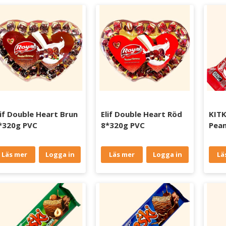
lif Double Heart Brun
Elif Double Heart Röd
KITK
*320g PVC
8*320g PVC
Pean
Läs mer
Logga in
Läs mer
Logga in
Lä