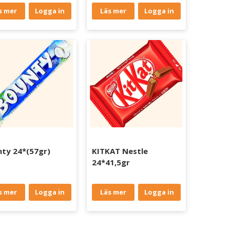
s mer
Logga in
Läs mer
Logga in
ty 24*(57gr)
KITKAT Nestle
24*41,5gr
s mer
Logga in
Läs mer
Logga in