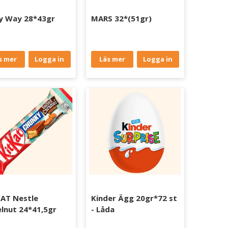
y Way 28*43gr
MARS 32*(51gr)
s mer
Logga in
Läs mer
Logga in
AT Nestle
Kinder Ägg 20gr*72 st
lnut 24*41,5gr
- Låda