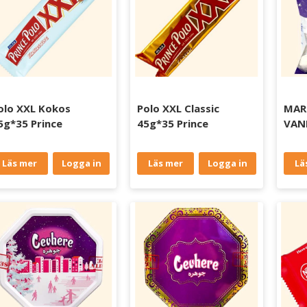
olo XXL Kokos
Polo XXL Classic
MAR
5g*35 Prince
45g*35 Prince
VANI
Läs mer
Logga in
Läs mer
Logga in
Lä