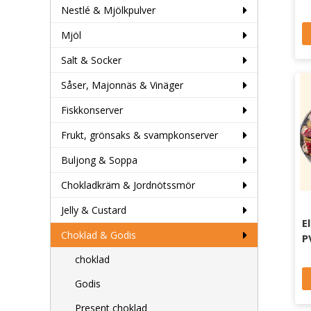
Nestlé & Mjölkpulver
Mjöl
Salt & Socker
Såser, Majonnäs & Vinäger
Fiskkonserver
Frukt, grönsaks & svampkonserver
Buljong & Soppa
Chokladkräm & Jordnötssmör
Jelly & Custard
E
Choklad & Godis
P
choklad
Godis
Present choklad