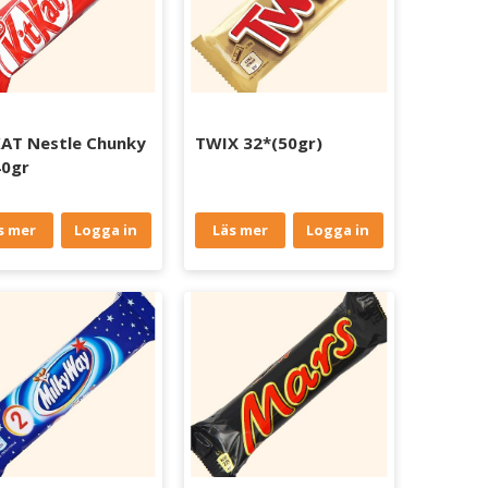
AT Nestle Chunky
TWIX 32*(50gr)
40gr
s mer
Logga in
Läs mer
Logga in