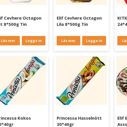
lif Cevhere Octagon
Elif Cevhere Octagon
KIT
it 8*500g Tin
Lila 8*500g Tin
24*4
Läs mer
Logga in
Läs mer
Logga in
Lä
rincessa Kokos
Princessa Hasselnött
Elif 
0*40gr
30*40gr
Asso