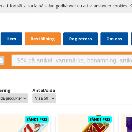
att fortsätta surfa på sidan godkänner du att vi använder cookies.
K
Hem
Beställning
Registrera
Om oss
ering
Antal/sida
SÄNKT PRIS
SÄNKT PRIS