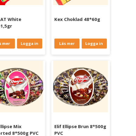
KAT White
Kex Choklad 48*60g
1,5gr
s mer
Logga in
Läs mer
Logga in
Ellipse Mix
Elif Ellipse Brun 8*500g
rted 8*500g PVC
PVC