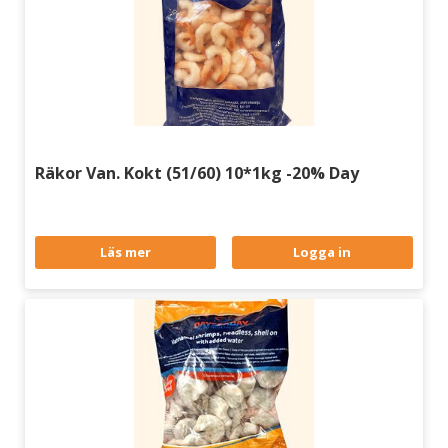
Räkor Van. Kokt (51/60) 10*1kg -20% Day
Läs mer
Logga in