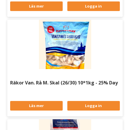
Läs mer
Logga in
Räkor Van. Rå M. Skal (26/30) 10*1kg - 25% Day
Läs mer
Logga in