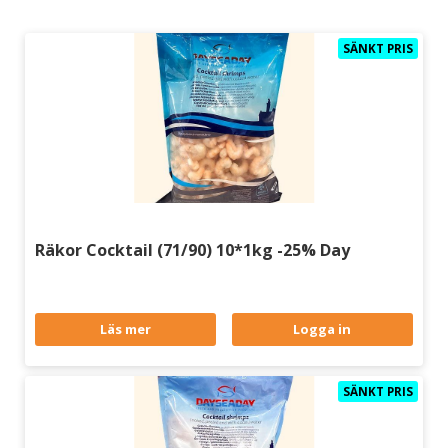
SÄNKT PRIS
Räkor Cocktail (71/90) 10*1kg -25% Day
Läs mer
Logga in
SÄNKT PRIS