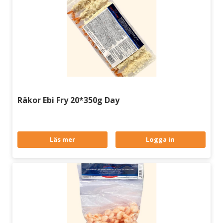
Räkor Ebi Fry 20*350g Day
Läs mer
Logga in