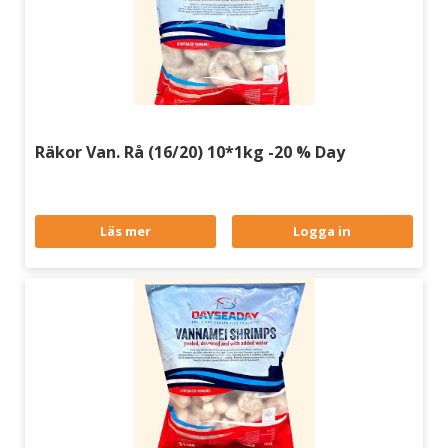
Räkor Van. Rå (16/20) 10*1kg -20 % Day
Läs mer
Logga in