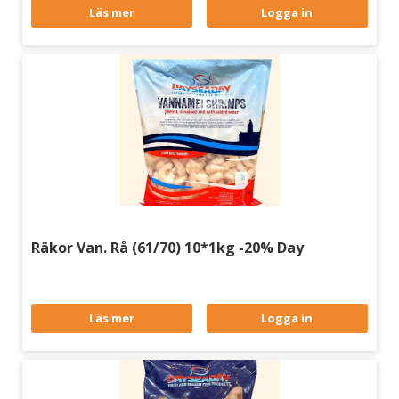
Läs mer
Logga in
Räkor Van. Rå (61/70) 10*1kg -20% Day
Läs mer
Logga in