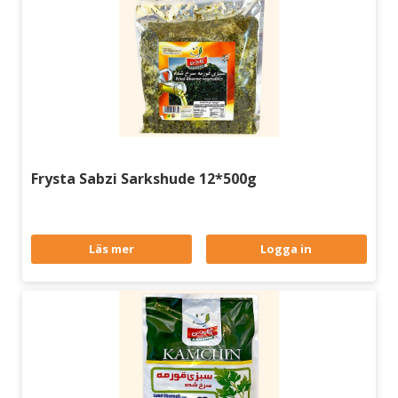
Frysta Sabzi Sarkshude 12*500g
Läs mer
Logga in