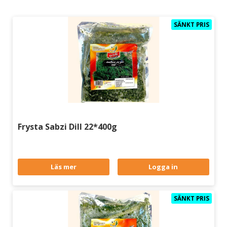
SÄNKT PRIS
Frysta Sabzi Dill 22*400g
Läs mer
Logga in
SÄNKT PRIS