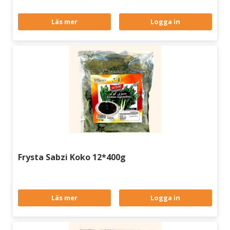
Läs mer
Logga in
Frysta Sabzi Koko 12*400g
Läs mer
Logga in