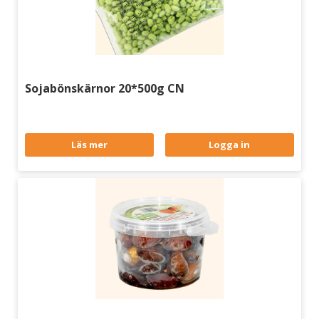
Sojabönskärnor 20*500g CN
Läs mer
Logga in