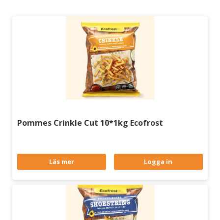
Pommes Crinkle Cut 10*1kg Ecofrost
Läs mer
Logga in