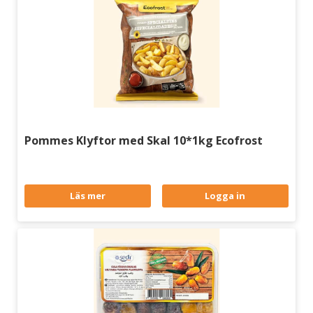
Pommes Klyftor med Skal 10*1kg Ecofrost
Läs mer
Logga in