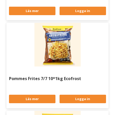
Läs mer
Logga in
Pommes Frites 7/7 10*1kg Ecofrost
Läs mer
Logga in