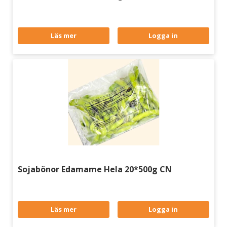
Läs mer
Logga in
Sojabönor Edamame Hela 20*500g CN
Läs mer
Logga in