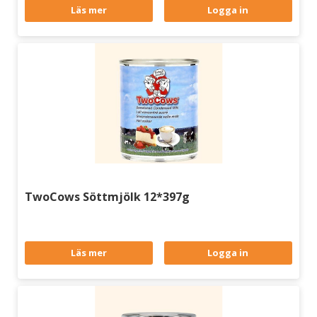
Läs mer
Logga in
TwoCows Söttmjölk 12*397g
Läs mer
Logga in