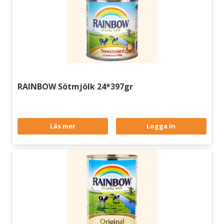
RAINBOW Sötmjölk 24*397gr
Läs mer
Logga in