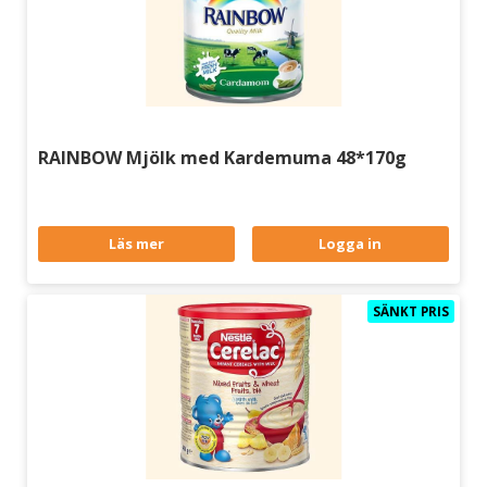
RAINBOW Mjölk med Kardemuma 48*170g
Läs mer
Logga in
SÄNKT PRIS