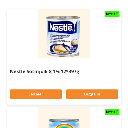
NYHET
Nestle Sötmjölk 8,1% 12*397g
Läs mer
Logga in
NYHET