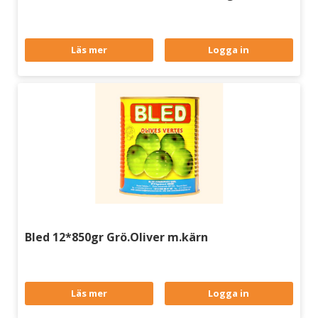
Läs mer
Logga in
Bled 12*850gr Grö.Oliver m.kärn
Läs mer
Logga in