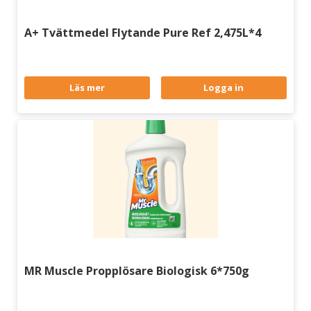
A+ Tvättmedel Flytande Pure Ref 2,475L*4
Läs mer
Logga in
MR Muscle Propplösare Biologisk 6*750g