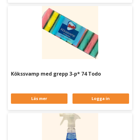
Kökssvamp med grepp 3-p* 74 Todo
Läs mer
Logga in