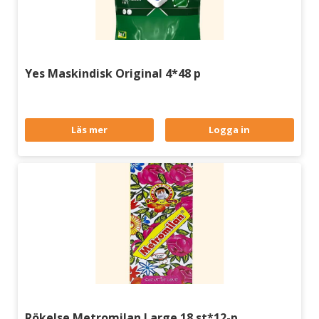
Yes Maskindisk Original 4*48 p
Läs mer
Logga in
Rökelse Metromilan Large 18 st*12-p