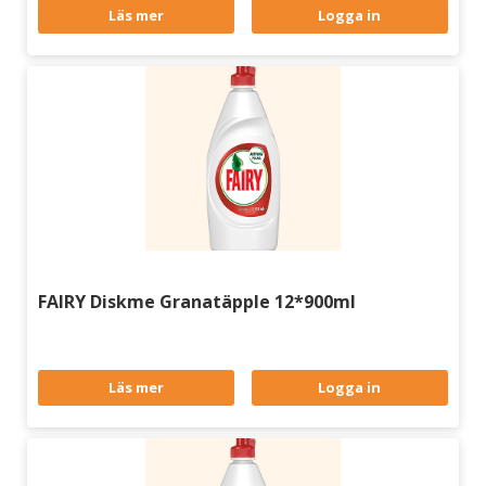
Läs mer
Logga in
FAIRY Diskme Granatäpple 12*900ml
Läs mer
Logga in