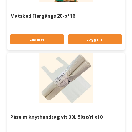
Matsked Flergångs 20-p*16
Läs mer
Logga in
Påse m knythandtag vit 30L 50st/rl x10