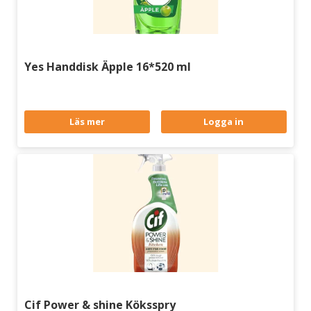
Yes Handdisk Äpple 16*520 ml
Läs mer
Logga in
Cif Power & shine Köksspry