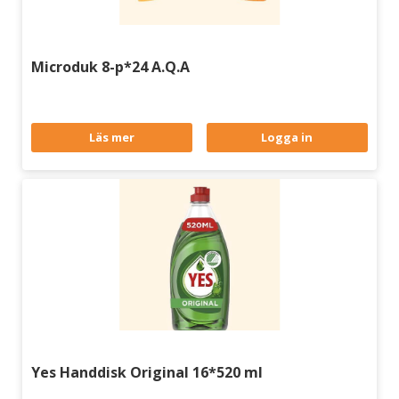
Microduk 8-p*24 A.Q.A
Läs mer
Logga in
Yes Handdisk Original 16*520 ml