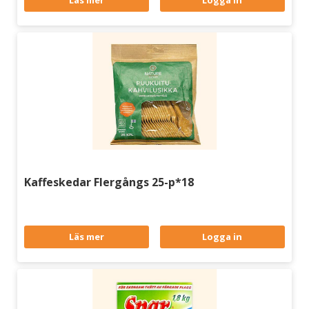
Läs mer
Logga in
Kaffeskedar Flergångs 25-p*18
Läs mer
Logga in