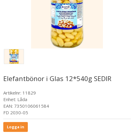
Elefantbönor i Glas 12*540g SEDIR
Artikelnr:
11829
Enhet:
Låda
EAN: 7350106061584
FD 2030-05
Logga in