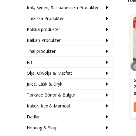
Irak, Syrien, & Libanesiska Produkter
Turkiska Produkter
Polska produkter
Balkan Produkter
Thai produkter
Ris
Olja, Olivolja & Matfett
Mortadella 1600g*6
Skivad Mortadella
S
Juice, Läsk & Dryk
Kycking m Pistage
135g*12 Rökt
2
Sedir
Kalkon Sedir
S
Torkade Bönor & Bulgur
Kakor, Kex & Mamoul
Läs mer
Läs mer
Dadlar
Honung & Sirap