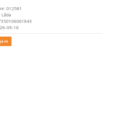
lnr:
012581
:
Låda
 7350106061843
26-09-16
a in