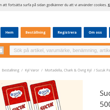
att fortsätta surfa på sidan godkänner du att vi använder cookies.
K
Hem
Beställning
Registrera
Om oss
/
Bestallning
/
Kyl Varor
/
Mortadella, Chark & Övrig Kyl
/
Sucuk P
Su
50