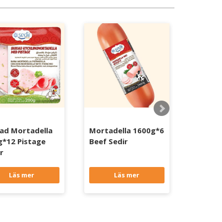
vad Mortadella
Mortadella 1600g*6
Mortad
g*12 Pistage
Beef Sedir
Nöt Se
r
Läs mer
Läs mer