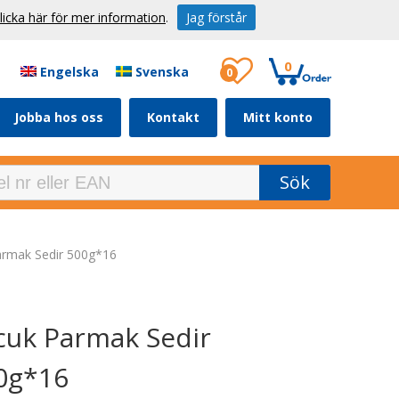
licka här för mer information
.
Jag förstår
0
Engelska
Svenska
0
Jobba hos oss
Kontakt
Mitt konto
Sök
armak Sedir 500g*16
cuk Parmak Sedir
0g*16