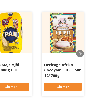
n Majs Mjöl
Heritage Afrika
MP Pou
1000g Gul
Cocoyam Fufu Flour
8*1,5k
12*700g
Läs mer
Läs mer