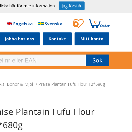
licka här för mer information
.
Jag förstår
0
Engelska
Svenska
0
Jobba hos oss
Kontakt
Mitt konto
Sök
 Ris, Bönor & Mjöl
/
Praise Plantain Fufu Flour 12*680g
ise Plantain Fufu Flour
*680g