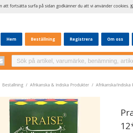
att fortsätta surfa på sidan godkänner du att vi använder cookies.
K
Hem
Beställning
Registrera
Om oss
/
Bestallning
/
Afrikanska & Indiska Produkter
/
Afrikanska/Indiska
Pra
12