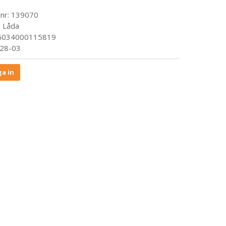
lnr:
139070
:
Låda
 6034000115819
28-03
a in