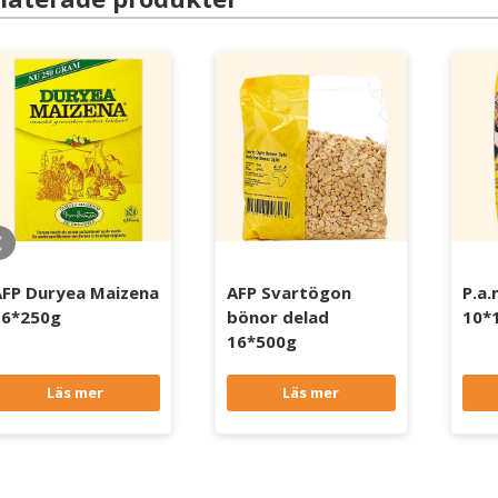
AFP Duryea Maizena
AFP Svartögon
P.a.
16*250g
bönor delad
10*
16*500g
Läs mer
Läs mer