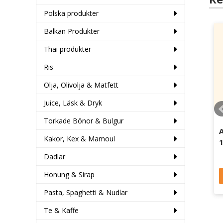
Polska produkter
Balkan Produkter
Thai produkter
Ris
Olja, Olivolja & Matfett
Juice, Läsk & Dryk
Torkade Bönor & Bulgur
Mungbönor Gröna
Nigerian Poundo
Kakor, Kex & Mamoul
Halvor 16*1kg
Yam 8*1,5kg
Dadlar
Honung & Sirap
Läs mer
Läs mer
Pasta, Spaghetti & Nudlar
Te & Kaffe